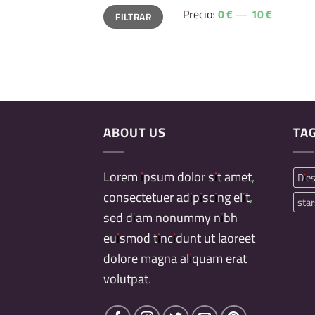
Precio
Precio
Precio:
0 €
—
10 €
FILTRAR
mínimo
máximo
ABOUT US
TA
Lorem ipsum dolor sit amet,
Dies
consectetuer adipiscing elit,
star
sed diam nonummy nibh
euismod tincidunt ut laoreet
dolore magna aliquam erat
volutpat.