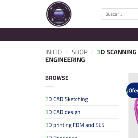
Saltar
Buscar
al
por:
contenido
INICIO
/
SHOP
/
3D SCANNING
ENGINEERING
BROWSE
¡Ofe
2D CAD Sketching
3D CAD design
3D printing FDM and SLS
3D Rendering