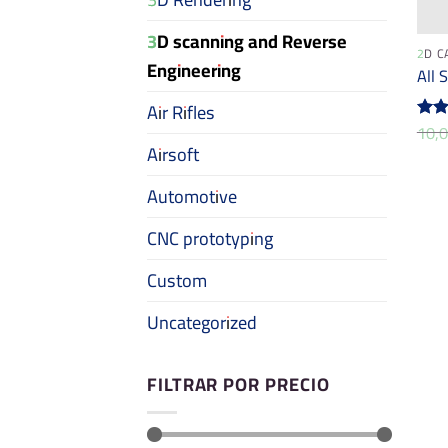
3D scanning and Reverse
2D C
Engineering
All 
Air Rifles
10,
Valo
Airsoft
con
de 5
Automotive
CNC prototyping
Custom
Uncategorized
FILTRAR POR PRECIO