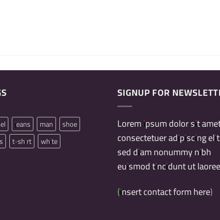
GS
SIGNUP FOR NEWSLETT
Lorem ipsum dolor sit amet
el
jeans
man
shoe
consectetuer adipiscing elit
s
t-shirt
white
sed diam nonummy nibh
euismod tincidunt ut laoree
(insert contact form here)