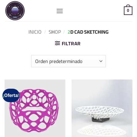
Saltar
al
0
contenido
INICIO
/
SHOP
/
2D CAD SKETCHING
FILTRAR
¡Oferta!