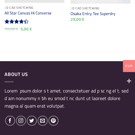
2D CAD SKETCHING
2D CAD SKETCHING
All Star Canvas Hi Converse
Osaka Entry Tee Superdry
29,00
€
El
El
10,00
€
5,00
€
Valorado
precio
precio
con
4.33
original
actual
de 5
era:
es:
10,00 €.
5,00 €.
EUR
ABOUT US
Lorem ipsum dolor sit amet, consectetuer adipiscing elit, sed
diam nonummy nibh euismod tincidunt ut laoreet dolore
magna aliquam erat volutpat.